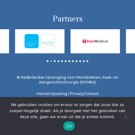
Partners
1
2
3
4
5
6
7
8
9
10
11
12
© Nederlandse Vereniging voor Mondziekten, Kaak- en
Aangezichtschirurgie (NVMKA)
Home
Vrijwaring / Privacy
Contact
We gebruiken cookies om ervoor te zorgen dat onze site zo
soepel mogelijk draait. Als je doorgaat met het gebruiken van
deze site, gaan we ervan uit dat je ermee instemt.
Ok