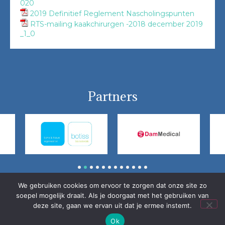
020
2019 Definitief Reglement Nascholingspunten
RTS-mailing kaakchirurgen -2018 december 2019
_1_0
Partners
1
2
3
4
5
6
7
8
9
10
11
12
We gebruiken cookies om ervoor te zorgen dat onze site zo
© Nederlandse Vereniging voor Mondziekten, Kaak- en
soepel mogelijk draait. Als je doorgaat met het gebruiken van
Aangezichtschirurgie (NVMKA)
deze site, gaan we ervan uit dat je ermee instemt.
Ok
Home
Vrijwaring / Privacy
Contact