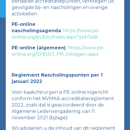
behaalde accreditatiepunten, verkregen uit
gevolgde bij- en nascholingen en overige
activiteiten.
PE-online
nascholingsagenda
:
https://www.pe-
online.org/public/index.aspx?pid=548
PE-online (algemeen)
:
https://www.pe-
online.org/SPE001_PR_Inloggen.aspx
Reglement Nascholingspunten per 1
januari 2022
Voor kaakchirurgen is PE-online ingericht
conform het NVMKA-accreditatiereglement
2022, zoals dat is geaccordeerd door de
Algemene Ledenvergadering van 11
november 2021 (bijlage).
Wij adviseren u de inhoud van dit reglement