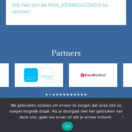
Klik hier om de MKA_KENNISAGENDA te
openen.
Partners
1
2
3
4
5
6
7
8
9
10
11
12
We gebruiken cookies om ervoor te zorgen dat onze site zo
© Nederlandse Vereniging voor Mondziekten, Kaak- en
soepel mogelijk draait. Als je doorgaat met het gebruiken van
Aangezichtschirurgie (NVMKA)
deze site, gaan we ervan uit dat je ermee instemt.
Ok
Home
Vrijwaring / Privacy
Contact