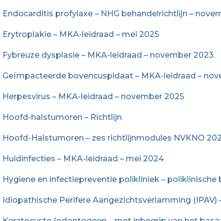
Endocarditis profylaxe – NHG behandelrichtlijn – nove
Erytroplakie – MKA-leidraad – mei 2025
Fybreuze dysplasie – MKA-leidraad – november 2023
Geïmpacteerde bovencuspidaat – MKA-leidraad – no
Herpesvirus – MKA-leidraad – november 2025
Hoofd-halstumoren – Richtlijn
Hoofd-Halstumoren – zes richtlijnmodules NVKNO 202
Huidinfecties – MKA-leidraad – mei 2024
Hygiene en infectiepreventie polikliniek – poliklinisc
Idiopathische Perifere Aangezichtsverlamming (IPAV) – 
Keratocyste (odontogeen – met inbegrip van het bas