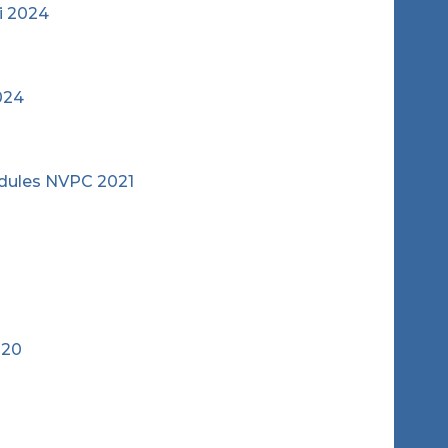
i 2024
024
nmodules NVPC 2021
020