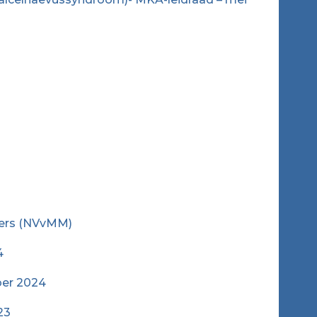
mers (NVvMM)
4
ber 2024
23