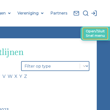
gen
Vereniging
Partners
Open/Sluit
Snel menu
lijnen
Select content
Filter op prod-type
U
V
W
X
Y
Z
2023