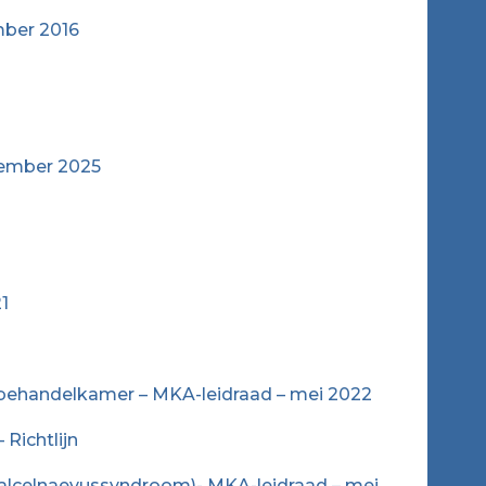
mber 2016
vember 2025
1
he behandelkamer – MKA-leidraad – mei 2022
Richtlijn
aalcelnaevussyndroom)- MKA-leidraad – mei