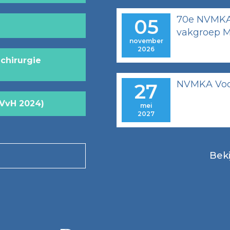
70e NVMKA 
05
vakgroep M
november
2026
chirurgie
NVMKA Voor
27
NVvH 2024)
mei
2027
Beki