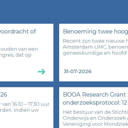
voordracht of
Benoeming twee hoog
Recent zijn twee nieuwe 
Amsterdam UMC, benoemd
 houden van een
geneeskundige en hoofd va
ngres, dat op
31-07-2026
026
BOOA Research Grant 2
onderzoeksprotocol: 12
van 16.10 – 17.30 uur
rden. Indien uw
Het bestuur van de Stich
Onderwijs en Onderzoek A
Vereniging voor Mondziek