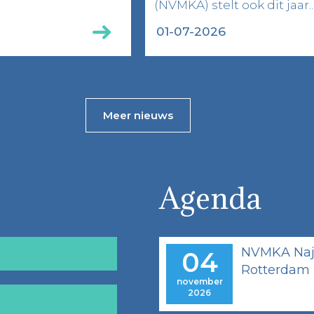
(NVMKA) stelt ook dit jaar..
01-07-2026
Meer nieuws
Agenda
NVMKA Naja
04
Rotterdam
november
2026