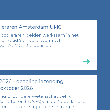
leraren Amsterdam UMC
hoogleraren, beiden werkzaam in het
. Ruud Schreurs, technisch
n AUMC – 3D lab, is per...
026 – deadline inzending
 oktober 2026
ting Bijzondere Wetenschappelijk
ctiviteiten (BOOA) van de Nederlandse
ten, Kaak en Aangezichtschirurgie