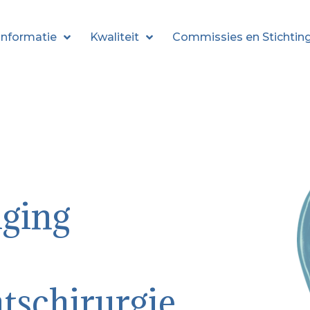
informatie
Kwaliteit
Commissies en Stichtin
iging
tschirurgie