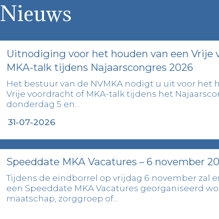
Nieuws
Uitnodiging voor het houden van een Vrije 
MKA-talk tijdens Najaarscongres 2026
Het bestuur van de NVMKA nodigt u uit voor het
Vrije voordracht of MKA-talk tijdens het Najaarsco
donderdag 5 en...
31-07-2026
Speeddate MKA Vacatures – 6 november 2
Tijdens de eindborrel op vrijdag 6 november zal er 
een Speeddate MKA Vacatures georganiseerd wo
maatschap, zorggroep of...