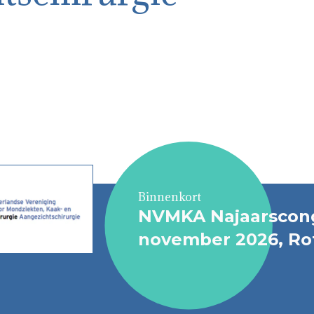
Binnenkort
NVMKA Najaarscongr
november 2026, Ro