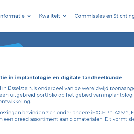
informatie
Kwaliteit
Commissies en Stichtin
atie in implantologie en digitale tandheelkunde
d in IJsselstein, is onderdeel van de wereldwijd toona
 een uitgebreid portfolio op het gebied van implantologie
ontwikkeling.
lossingen bevinden zich onder andere iEXCEL™, AXS™, F
een breed assortiment aan biomaterialen. Dit vormt sl