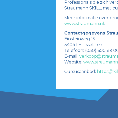
Professionals die zich v
Straumann SKILL, met cur
Meer informatie over pro
www.straumann.nl
.
Contactgegevens Strau
Einsteinweg 15
3404 LE IJsselstein
Telefoon: (030) 600 89 0
E-mail:
verkoop@straum
Website:
www.straumann
Cursusaanbod:
https://s