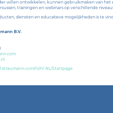
erder willen ontwikkelen, kunnen gebruikmaken van het
sussen, trainingen en webinars op verschillende niveau
ducten, diensten en educatieve mogelijkheden is te vin
mann B.V.
0
ann.com
.nl
kill.straumann.com/nl/nl-NL/Startpage