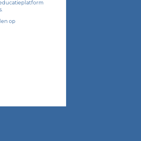
 educatieplatform
s.
den op