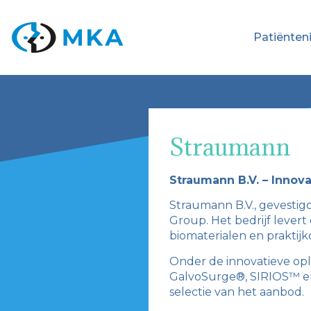
Patiënten
Straumann
Straumann B.V. – Innov
Straumann B.V., gevestig
Group. Het bedrijf levert
biomaterialen en praktijk
Onder de innovatieve op
GalvoSurge®, SIRIOS™ en 
selectie van het aanbod.