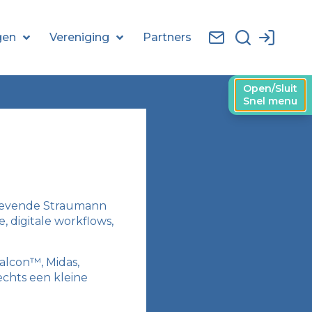
gen
Vereniging
Partners
Open/Sluit
Snel menu
angevende Straumann
, digitale workflows,
alcon™, Midas,
echts een kleine