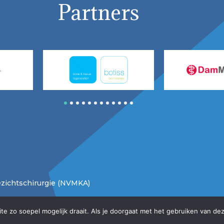
Partners
1
2
3
4
5
6
7
8
9
10
11
12
zichtschirurgie (NVMKA)
e zo soepel mogelijk draait. Als je doorgaat met het gebruiken van dez