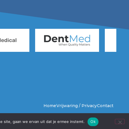
Home
Vrijwaring / Privacy
Contact
e site, gaan we ervan uit dat je ermee instemt.
Ok