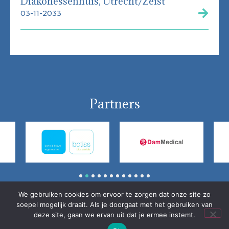
Diakonessenhuis, Utrecht/Zeist
03-11-2033
Partners
1
2
3
4
5
6
7
8
9
10
11
12
We gebruiken cookies om ervoor te zorgen dat onze site zo
© Nederlandse Vereniging voor Mondziekten, Kaak- en
soepel mogelijk draait. Als je doorgaat met het gebruiken van
Aangezichtschirurgie (NVMKA)
deze site, gaan we ervan uit dat je ermee instemt.