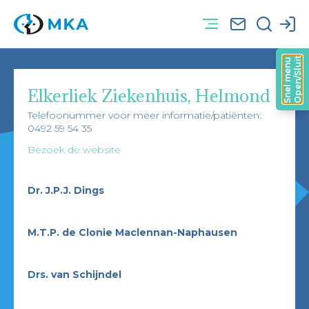
Open/Sluit
Snel menu
Elkerliek Ziekenhuis, Helmond
Telefoonummer voor meer informatie/patiënten:
0492 59 54 35
Bezoek de website
Dr.
J.P.J.
Dings
M.T.P.
de
Clonie Maclennan-Naphausen
Drs.
van
Schijndel