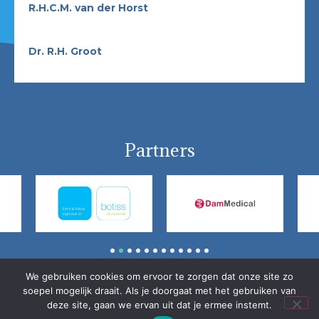
R.H.C.M.
van der
Horst
Dr.
R.H.
Groot
Partners
1
2
3
4
5
6
7
8
9
10
11
12
We gebruiken cookies om ervoor te zorgen dat onze site zo
© Nederlandse Vereniging voor Mondziekten, Kaak- en
soepel mogelijk draait. Als je doorgaat met het gebruiken van
Aangezichtschirurgie (NVMKA)
deze site, gaan we ervan uit dat je ermee instemt.