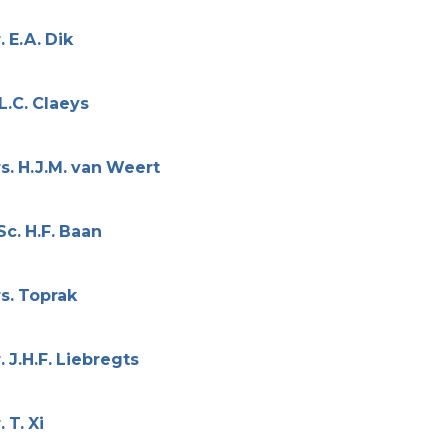
.
E.A.
Dik
L.C.
Claeys
s.
H.J.M.
van
Weert
Sc.
H.F.
Baan
s.
Toprak
.
J.H.F.
Liebregts
.
T.
Xi