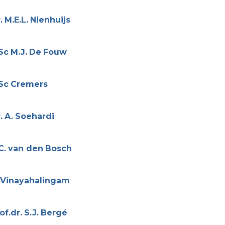
.
M.E.L.
Nienhuijs
Sc
M.J.
De
Fouw
Sc
Cremers
.
A.
Soehardi
C.
van den
Bosch
Vinayahalingam
of.dr.
S.J.
Bergé