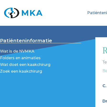
Patiënten
Patiënteninformatie
R
Wat is de NVMKA
Folders en animaties
Te
Wat doet een kaakchirurg
Be
Zoek een kaakchirurg
C.
Dr