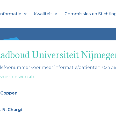
informatie
Kwaliteit
Commissies en Stichtin
adboud Universiteit Nijmege
lefoonummer voor meer informatie/patiënten: 024 361
zoek de website
Coppen
.
N.
Chargi