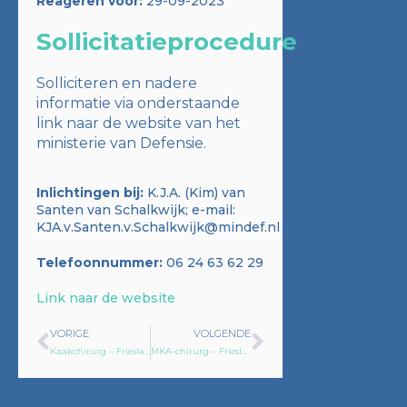
Reageren voor:
29-09-2023
Sollicitatieprocedure
Solliciteren en nadere
informatie via onderstaande
link naar de website van het
ministerie van Defensie.
Inlichtingen bij:
K.J.A. (Kim) van
Santen van Schalkwijk; e-mail:
KJA.v.Santen.v.Schalkwijk@mindef.nl
Telefoonnummer:
06 24 63 62 29
Link naar de website
VORIGE
VOLGENDE
Kaakchirurg – Friesland
MKA-chirurg – Friesland