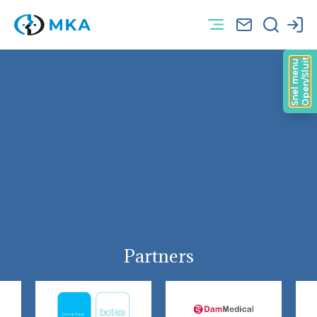
Voorspellers van
Open/Sluit
Snel menu
overleving van patiënten
met tongcarcinoom:
systematic review en
meta-analyse
Partners