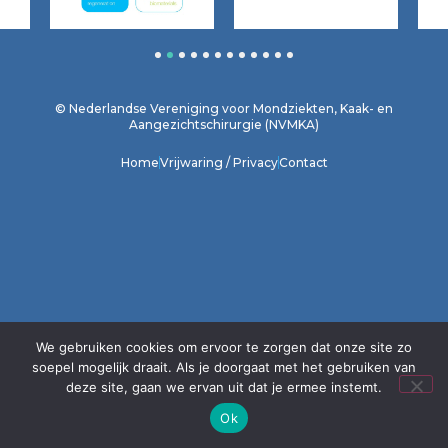
1
2
3
4
5
6
7
8
9
10
11
12
© Nederlandse Vereniging voor Mondziekten, Kaak- en
Aangezichtschirurgie (NVMKA)
Home
Vrijwaring / Privacy
Contact
We gebruiken cookies om ervoor te zorgen dat onze site zo
soepel mogelijk draait. Als je doorgaat met het gebruiken van
deze site, gaan we ervan uit dat je ermee instemt.
Ok