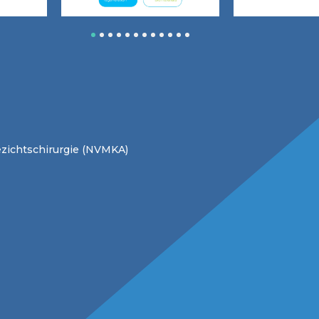
1
2
3
4
5
6
7
8
9
10
11
12
zichtschirurgie (NVMKA)