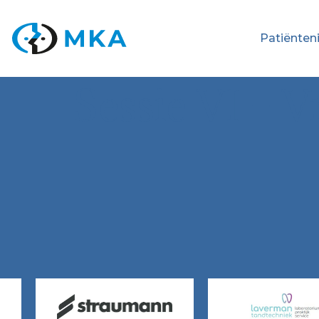
Patiënten
Sessie VI – V