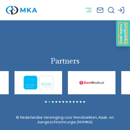
Sessie Stichting BOOA
Open/Sluit
Snel menu
Partners
1
2
3
4
5
6
7
8
9
10
11
12
© Nederlandse Vereniging voor Mondziekten, Kaak- en
Aangezichtschirurgie (NVMKA)