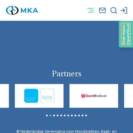
Sessie IV – Vrije
Open/Sluit
Snel menu
voordrachten
Partners
1
2
3
4
5
6
7
8
9
10
11
12
© Nederlandse Vereniging voor Mondziekten, Kaak- en