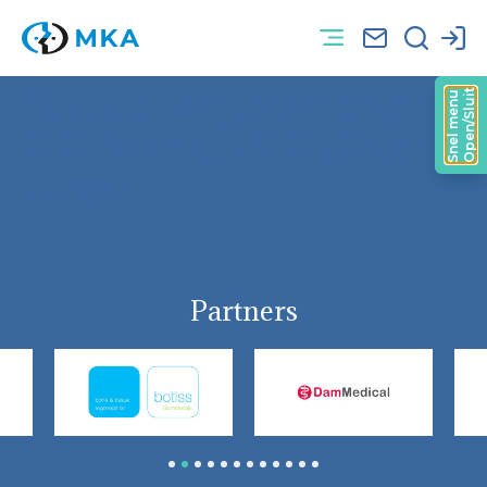
Sessie 3: Vrije voordracht:
Open/Sluit
Snel menu
C.C. Stoop, UMC Utrecht,
Utrecht
Partners
1
2
3
4
5
6
7
8
9
10
11
12