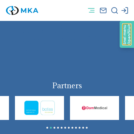
Presentatie 68e
Open/Sluit
Snel menu
Najaarscongres 2024 in
Arnhem
Partners
1
2
3
4
5
6
7
8
9
10
11
12