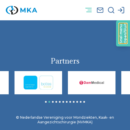
Lunch
Open/Sluit
Snel menu
Partners
1
2
3
4
5
6
7
8
9
10
11
12
© Nederlandse Vereniging voor Mondziekten, Kaak- en
Aangezichtschirurgie (NVMKA)