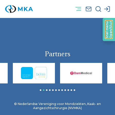
Halverwege
Open/Sluit
Snel menu
Partners
1
2
3
4
5
6
7
8
9
10
11
12
© Nederlandse Vereniging voor Mondziekten, Kaak- en
Aangezichtschirurgie (NVMKA)