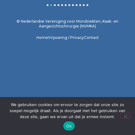
1
2
3
4
5
6
7
8
9
10
11
12
© Nederlandse Vereniging voor Mondziekten, Kaak- en
Aangezichtschirurgie (NVMKA)
Home
Vrijwaring / Privacy
Contact
We gebruiken cookies om ervoor te zorgen dat onze site zo
soepel mogelijk draait. Als je doorgaat met het gebruiken van
deze site, gaan we ervan uit dat je ermee instemt.
Ok