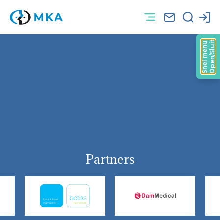
De Groene Sessie:
Open/Sluit
Snel menu
Verduurzamen als
wetenschappelijke
vereniging, hoe doe je dat?
Partners