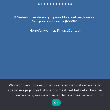
1
2
3
4
5
6
7
8
9
10
11
12
© Nederlandse Vereniging voor Mondziekten, Kaak- en
Aangezichtschirurgie (NVMKA)
Home
Vrijwaring / Privacy
Contact
We gebruiken cookies om ervoor te zorgen dat onze site zo
soepel mogelijk draait. Als je doorgaat met het gebruiken van
deze site, gaan we ervan uit dat je ermee instemt.
Ok