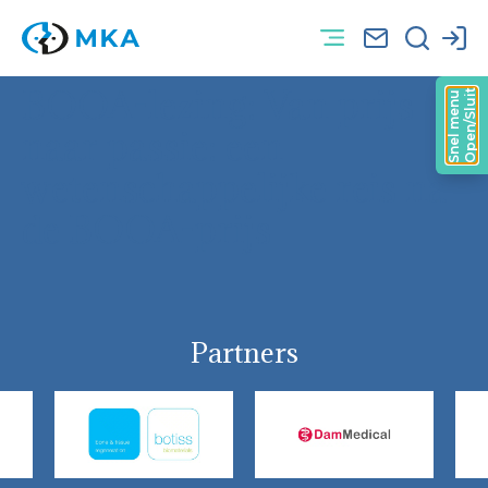
BOOA-lezing: Van prijs
Open/Sluit
Snel menu
naar passie: een
wetenschappelijke reis na
de BOOA-prijs
Partners