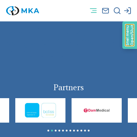
Beeldvorming bij
Open/Sluit
Snel menu
aangezichtstrauma – Back
to the future!?
Partners
1
2
3
4
5
6
7
8
9
10
11
12