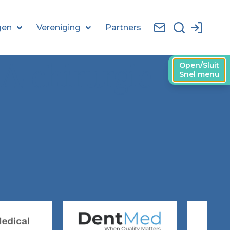
gen
Vereniging
Partners
KA‐chirurgie
Open/Sluit
Snel menu