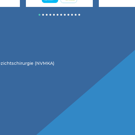
1
2
3
4
5
6
7
8
9
10
11
12
zichtschirurgie (NVMKA)