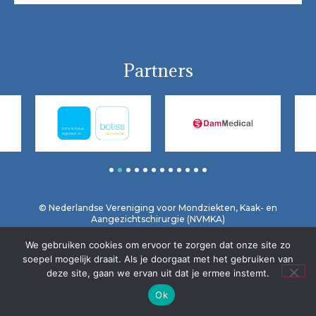
Partners
1
2
3
4
5
6
7
8
9
10
11
12
© Nederlandse Vereniging voor Mondziekten, Kaak- en
Aangezichtschirurgie (NVMKA)
We gebruiken cookies om ervoor te zorgen dat onze site zo
Home
Vrijwaring / Privacy
Contact
soepel mogelijk draait. Als je doorgaat met het gebruiken van
deze site, gaan we ervan uit dat je ermee instemt.
Ok