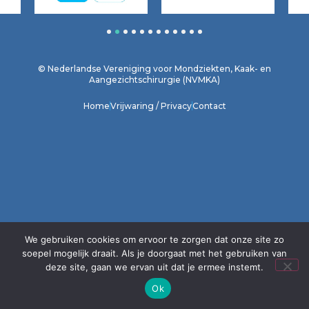
1
2
3
4
5
6
7
8
9
10
11
12
© Nederlandse Vereniging voor Mondziekten, Kaak- en
Aangezichtschirurgie (NVMKA)
Home
Vrijwaring / Privacy
Contact
We gebruiken cookies om ervoor te zorgen dat onze site zo
soepel mogelijk draait. Als je doorgaat met het gebruiken van
deze site, gaan we ervan uit dat je ermee instemt.
Ok