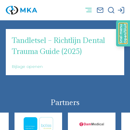
Open/Sluit
Snel menu
Tandletsel – Richtlijn Dental
Trauma Guide (2025)
Bijlage openen
Partners