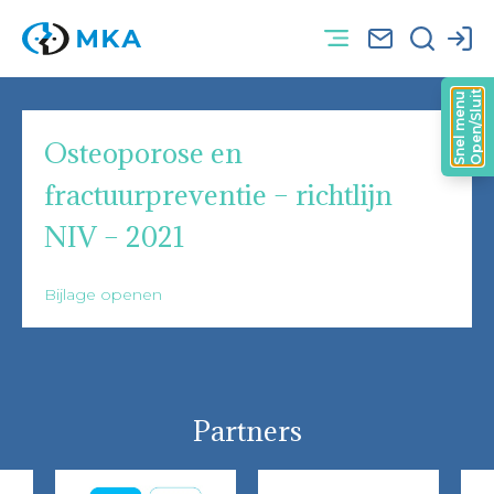
Open/Sluit
Snel menu
Osteoporose en
fractuurpreventie – richtlijn
NIV – 2021
Bijlage openen
Partners