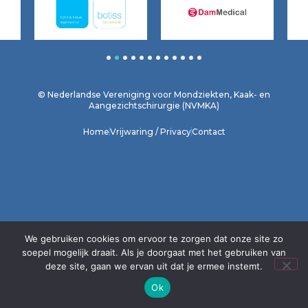
1
2
3
4
5
6
7
8
9
10
11
12
© Nederlandse Vereniging voor Mondziekten, Kaak- en
Aangezichtschirurgie (NVMKA)
Home
Vrijwaring / Privacy
Contact
We gebruiken cookies om ervoor te zorgen dat onze site zo
soepel mogelijk draait. Als je doorgaat met het gebruiken van
deze site, gaan we ervan uit dat je ermee instemt.
Ok