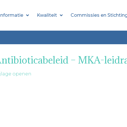
informatie
Kwaliteit
Commissies en Stichtin
ntibioticabeleid – MKA-leid
jlage openen