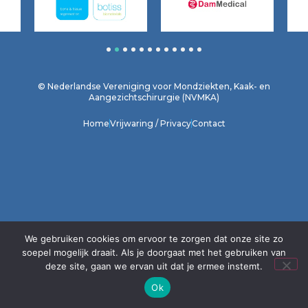
1
2
3
4
5
6
7
8
9
10
11
12
© Nederlandse Vereniging voor Mondziekten, Kaak- en
Aangezichtschirurgie (NVMKA)
Home
Vrijwaring / Privacy
Contact
We gebruiken cookies om ervoor te zorgen dat onze site zo
soepel mogelijk draait. Als je doorgaat met het gebruiken van
deze site, gaan we ervan uit dat je ermee instemt.
Ok