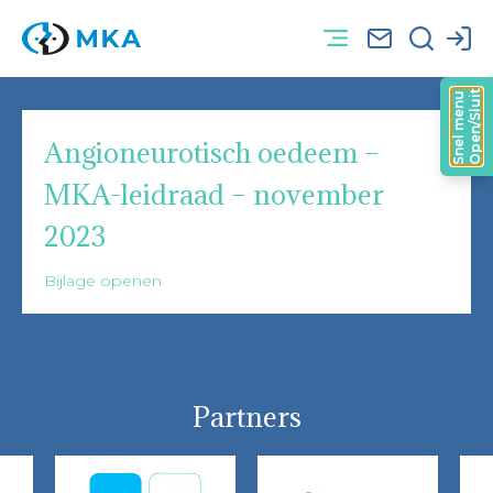
Open/Sluit
Snel menu
Angioneurotisch oedeem –
MKA-leidraad – november
2023
Bijlage openen
Partners