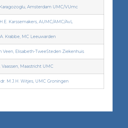
 Karagozoglu, Amsterdam UMC/VUmc
L.H.E. Karssemakers, AUMC/AMC/AvL
C.A. Krabbe, MC Leeuwarden
an Veen, Elisabeth-TweeSteden Ziekenhuis
A. Vaassen, Maastricht UMC
 dr. M.J.H. Witjes, UMC Groningen