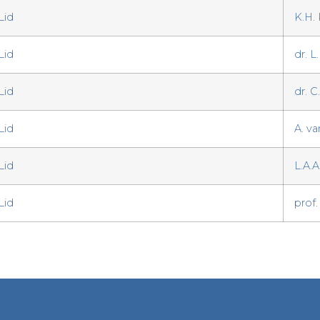
Lid
K.H.
Lid
dr. 
Lid
dr. 
Lid
A. v
Lid
L.A.
Lid
prof.