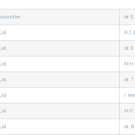
Voorzitter
dr. 
Lid
R.J.
Lid
dr. 
Lid
M.H.
Lid
dr. T
Lid
I. t
Lid
M.P.
Lid
dr. 