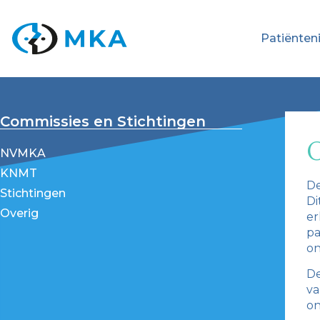
Patiënten
Commissies en Stichtingen
O
NVMKA
KNMT
De
Stichtingen
Di
Overig
er
pa
on
De
va
on