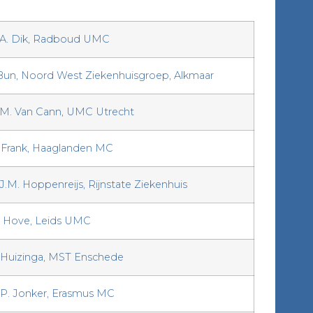
E.A. Dik, Radboud UMC
 Bun, Noord West Ziekenhuisgroep, Alkmaar
E.M. Van Cann, UMC Utrecht
 Frank, Haaglanden MC
.J.M. Hoppenreijs, Rijnstate Ziekenhuis
en Hove, Leids UMC
 Huizinga, MST Enschede
B.P. Jonker, Erasmus MC