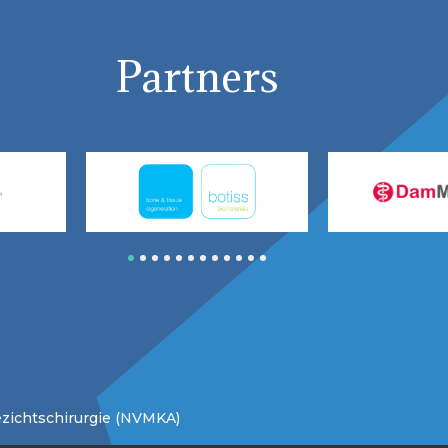
Partners
1
2
3
4
5
6
7
8
9
10
11
12
zichtschirurgie (NVMKA)