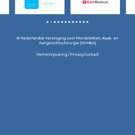
1
2
3
4
5
6
7
8
9
10
11
12
© Nederlandse Vereniging voor Mondziekten, Kaak- en
Aangezichtschirurgie (NVMKA)
Home
Vrijwaring / Privacy
Contact