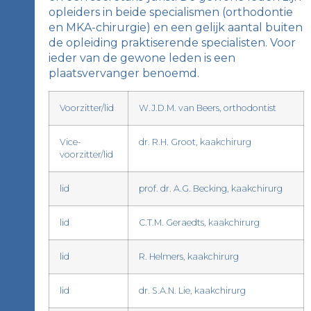
opleiders in beide specialismen (orthodontie
en MKA-chirurgie) en een gelijk aantal buiten
de opleiding praktiserende specialisten. Voor
ieder van de gewone leden is een
plaatsvervanger benoemd.
Voorzitter/lid
W.J.D.M. van Beers, orthodontist
Vice-
dr. R.H. Groot, kaakchirurg
voorzitter/lid
lid
prof. dr. A.G. Becking, kaakchirurg
lid
C.T.M. Geraedts, kaakchirurg
lid
R. Helmers, kaakchirurg
lid
dr. S.A.N. Lie, kaakchirurg