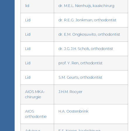
lid
dr. M.E.L. Nienhuijs, kaakchirurg
Lid
dr. R.E.G. Jonkman, orthodontist
Lid
dr. E.M. Ongkosuwito, orthodontist
Lid
dr. J.G.J.H. Schols, orthodontist
Lid
prof. Y. Ren, orthodontist
Lid
S.M. Geurts, orthodontist
AIOS MKA-
J.H.M. Rooyer
chirurgie
AIOS
H.A. Oostenbrink
orthodontie
Adviseur
F.S. Kroon, kaakchirurg