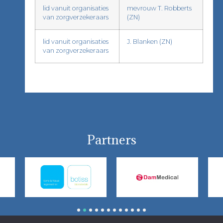
lid vanuit organisaties
mevrouw T. Robberts
van zorgverzekeraars
(ZN)
lid vanuit organisaties
J. Blanken (ZN)
van zorgverzekeraars
Partners
1
2
3
4
5
6
7
8
9
10
11
12