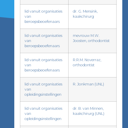
lid vanuit organisaties
dr. G. Mensink,
van
kaakchirurg
beroepsbeoefenaars
lid vanuit organisaties
mevrouw M.W.
van
Joosten, orthodontist
beroepsbeoefenaars
lid vanuit organisaties
R.R.M. Noverraz,
van
orthodontist
beroepsbeoefenaars
lid vanuit organisaties
R. Jonkman (UNL)
van
opleidingsinstellingen
lid vanuit organisaties
dr. B. van Minnen,
van
kaakchirurg (UNL)
opleidingsinstellingen