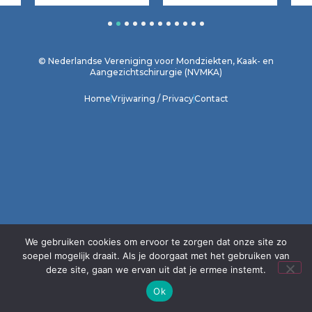
1
2
3
4
5
6
7
8
9
10
11
12
© Nederlandse Vereniging voor Mondziekten, Kaak- en
Aangezichtschirurgie (NVMKA)
Home
Vrijwaring / Privacy
Contact
We gebruiken cookies om ervoor te zorgen dat onze site zo
soepel mogelijk draait. Als je doorgaat met het gebruiken van
deze site, gaan we ervan uit dat je ermee instemt.
Ok