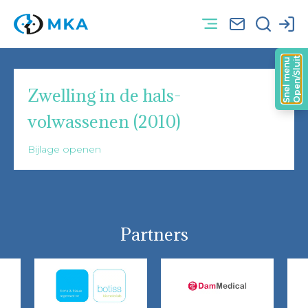
Open/Sluit
Snel menu
Zwelling in de hals-
volwassenen (2010)
Bijlage openen
Partners