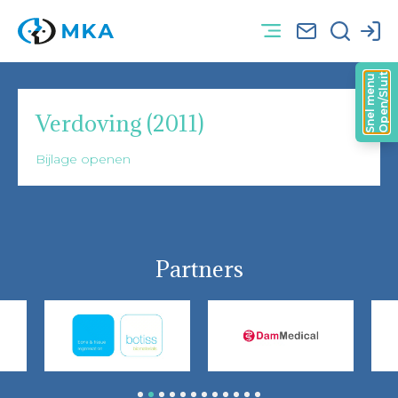
Open/Sluit
Snel menu
Verdoving (2011)
Bijlage openen
Partners