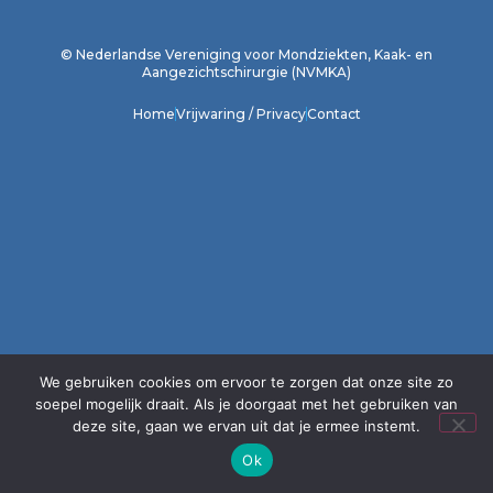
1
2
3
4
5
6
7
8
9
10
11
12
© Nederlandse Vereniging voor Mondziekten, Kaak- en
Aangezichtschirurgie (NVMKA)
Home
Vrijwaring / Privacy
Contact
We gebruiken cookies om ervoor te zorgen dat onze site zo
soepel mogelijk draait. Als je doorgaat met het gebruiken van
deze site, gaan we ervan uit dat je ermee instemt.
Ok