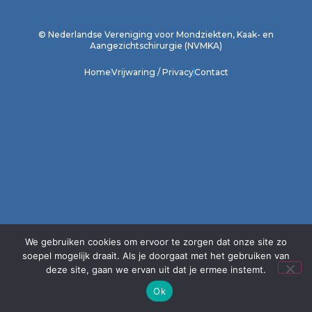
1
2
3
4
5
6
7
8
9
10
11
12
© Nederlandse Vereniging voor Mondziekten, Kaak- en
Aangezichtschirurgie (NVMKA)
Home
Vrijwaring / Privacy
Contact
We gebruiken cookies om ervoor te zorgen dat onze site zo
soepel mogelijk draait. Als je doorgaat met het gebruiken van
deze site, gaan we ervan uit dat je ermee instemt.
Ok