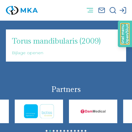
Open/Sluit
Snel menu
Torus mandibularis (2009)
Bijlage openen
Partners