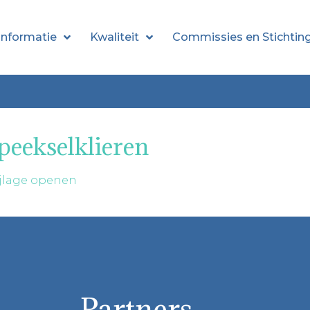
informatie
Kwaliteit
Commissies en Stichtin
peekselklieren
jlage openen
Partners