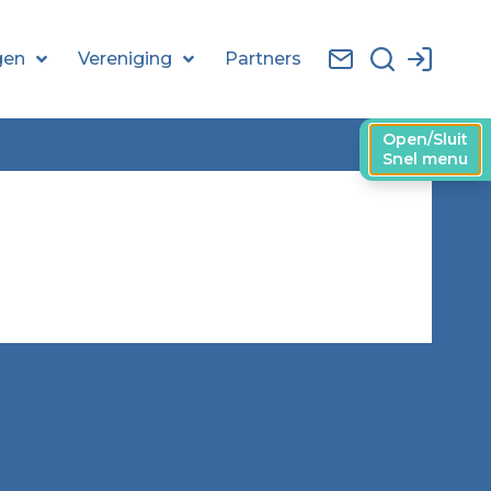
gen
Vereniging
Partners
Open/Sluit
Snel menu