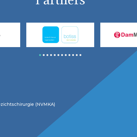
1
2
3
4
5
6
7
8
9
10
11
12
zichtschirurgie (NVMKA)