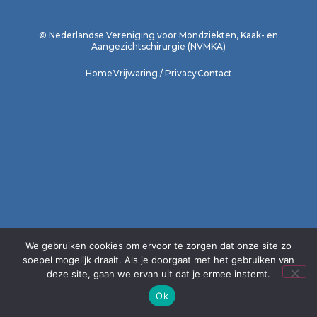
1
2
3
4
5
6
7
8
9
10
11
12
© Nederlandse Vereniging voor Mondziekten, Kaak- en
Aangezichtschirurgie (NVMKA)
Home
Vrijwaring / Privacy
Contact
We gebruiken cookies om ervoor te zorgen dat onze site zo
soepel mogelijk draait. Als je doorgaat met het gebruiken van
deze site, gaan we ervan uit dat je ermee instemt.
Ok