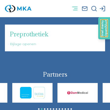
Open/Sluit
Snel menu
Preprothetiek
Bijlage openen
Partners