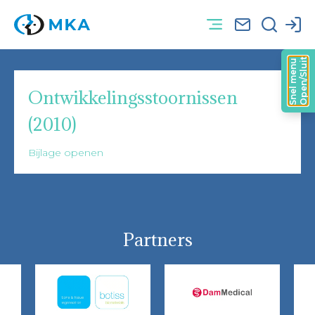
Open/Sluit
Snel menu
Ontwikkelingsstoornissen
(2010)
Bijlage openen
Partners