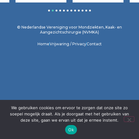
1
2
3
4
5
6
7
8
9
10
11
12
© Nederlandse Vereniging voor Mondziekten, Kaak- en
Aangezichtschirurgie (NVMKA)
Home
Vrijwaring / Privacy
Contact
We gebruiken cookies om ervoor te zorgen dat onze site zo
soepel mogelijk draait. Als je doorgaat met het gebruiken van
deze site, gaan we ervan uit dat je ermee instemt.
Ok