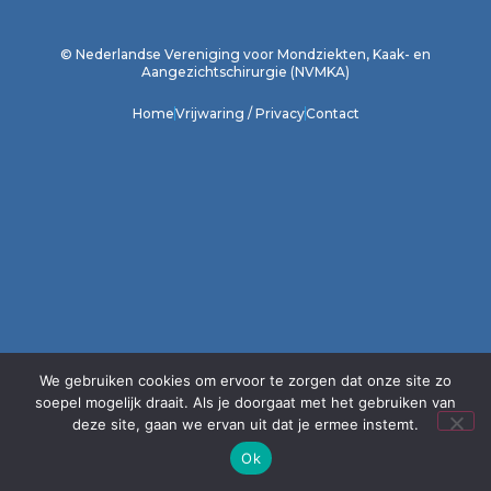
1
2
3
4
5
6
7
8
9
10
11
12
© Nederlandse Vereniging voor Mondziekten, Kaak- en
Aangezichtschirurgie (NVMKA)
Home
Vrijwaring / Privacy
Contact
We gebruiken cookies om ervoor te zorgen dat onze site zo
soepel mogelijk draait. Als je doorgaat met het gebruiken van
deze site, gaan we ervan uit dat je ermee instemt.
Ok