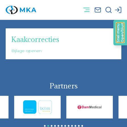
Open/Sluit
Snel menu
Kaakcorrecties
Bijlage openen
Partners