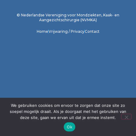
1
2
3
4
5
6
7
8
9
10
11
12
© Nederlandse Vereniging voor Mondziekten, Kaak- en
Aangezichtschirurgie (NVMKA)
Home
Vrijwaring / Privacy
Contact
We gebruiken cookies om ervoor te zorgen dat onze site zo
soepel mogelijk draait. Als je doorgaat met het gebruiken van
deze site, gaan we ervan uit dat je ermee instemt.
Ok