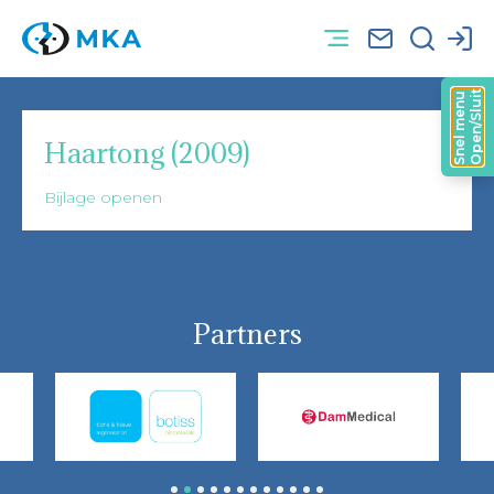
Open/Sluit
Snel menu
Haartong (2009)
Bijlage openen
Partners