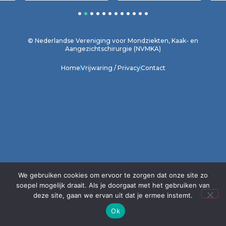
1
2
3
4
5
6
7
8
9
10
11
12
© Nederlandse Vereniging voor Mondziekten, Kaak- en
Aangezichtschirurgie (NVMKA)
Home
Vrijwaring / Privacy
Contact
We gebruiken cookies om ervoor te zorgen dat onze site zo
soepel mogelijk draait. Als je doorgaat met het gebruiken van
deze site, gaan we ervan uit dat je ermee instemt.
Ok