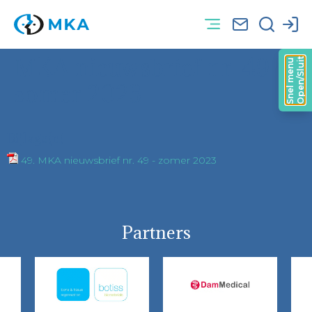
MKA nieuwsbrief nr. 49 –
Open/Sluit
Snel menu
zomer 2023
Bijlage(n)
49. MKA nieuwsbrief nr. 49 - zomer 2023
Partners