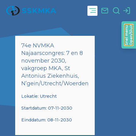
Open/Sluit
Snel menu
74e NVMKA
Najaarscongres: 7 en 8
november 2030,
vakgroep MKA, St
Antonius Ziekenhuis,
N’gein/Utrecht/Woerden
Lokatie: Utrecht
Startdatum: 07-11-2030
Einddatum: 08-11-2030