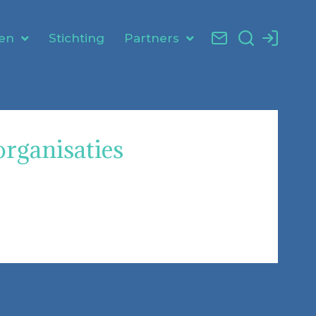
en
Stichting
Partners
rganisaties