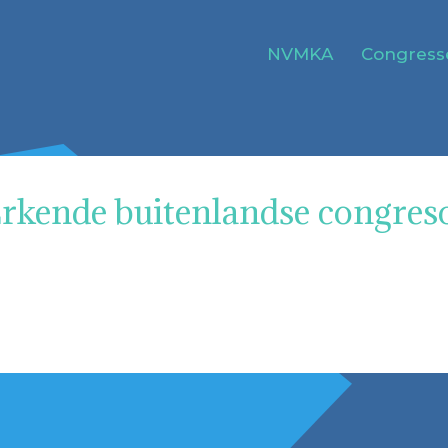
NVMKA
Congress
rkende buitenlandse congreso