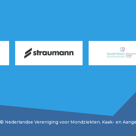
© Nederlandse Vereniging voor Mondziekten, Kaak- en Aange