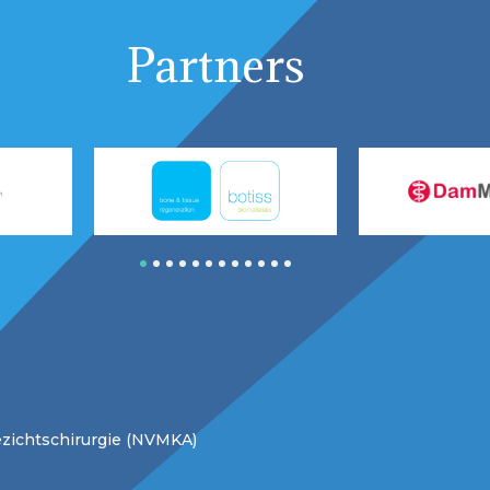
Partners
1
2
3
4
5
6
7
8
9
10
11
12
zichtschirurgie (NVMKA)