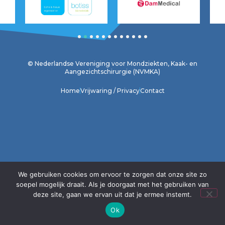
1
2
3
4
5
6
7
8
9
10
11
12
© Nederlandse Vereniging voor Mondziekten, Kaak- en
Aangezichtschirurgie (NVMKA)
Home
Vrijwaring / Privacy
Contact
We gebruiken cookies om ervoor te zorgen dat onze site zo
soepel mogelijk draait. Als je doorgaat met het gebruiken van
deze site, gaan we ervan uit dat je ermee instemt.
Ok