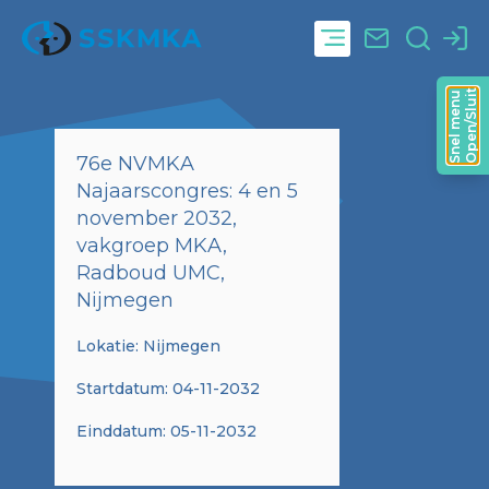
Open/Sluit
Snel menu
76e NVMKA
Najaarscongres: 4 en 5
november 2032,
vakgroep MKA,
Radboud UMC,
Nijmegen
Lokatie: Nijmegen
Startdatum: 04-11-2032
Einddatum: 05-11-2032