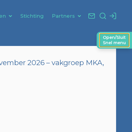
en
Stichting
Partners
Open/Sluit
Snel menu
vember 2026 – vakgroep MKA,