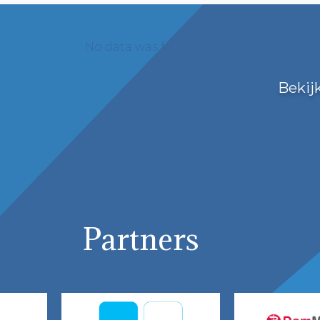
No data was found
Bekij
Partners