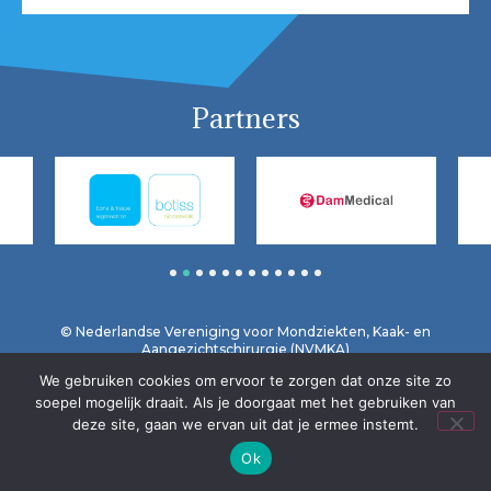
Partners
1
2
3
4
5
6
7
8
9
10
11
12
© Nederlandse Vereniging voor Mondziekten, Kaak- en
Aangezichtschirurgie (NVMKA)
We gebruiken cookies om ervoor te zorgen dat onze site zo
Home
Vrijwaring / Privacy
Contact
soepel mogelijk draait. Als je doorgaat met het gebruiken van
deze site, gaan we ervan uit dat je ermee instemt.
Ok