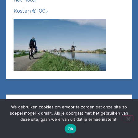
Kosten € 100,-
Vrije voordrachten
We gebruiken cookies om ervoor te zorgen dat onze site zo
soepel mogelijk draait. Als je doorgaat met het gebruiken van
deze site, gaan we ervan uit dat je ermee instemt.
Ok
Uitnodiging voor het houden van een