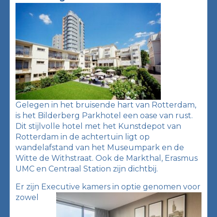
Gelegen in het bruisende hart van Rotterdam,
is het Bilderberg Parkhotel een oase van rust.
Dit stijlvolle hotel met het Kunstdepot van
Rotterdam in de achtertuin ligt op
wandelafstand van het Museumpark en de
Witte de Withstraat. Ook de Markthal, Erasmus
UMC en Centraal Station zijn dichtbij.
Er zijn Executive kamers in optie genomen voor
zowel