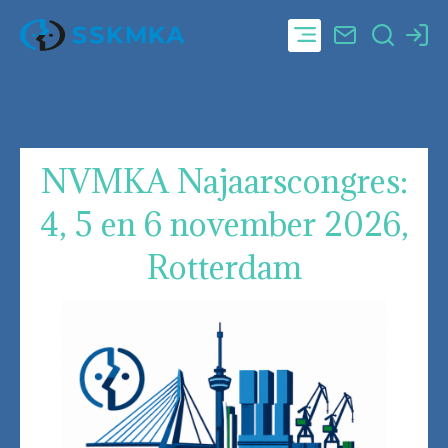
NVMKA Najaarscongres:
4, 5 en 6 november 2026,
Rotterdam