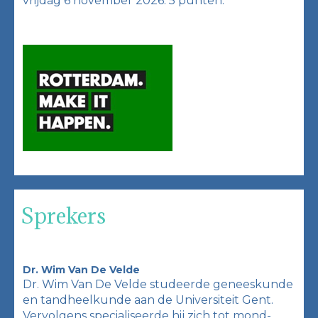
vrijdag 6 november 2026: 5 punten.
Sprekers
Dr. Wim Van De Velde
Dr. Wim Van De Velde studeerde geneeskunde
en tandheelkunde aan de Universiteit Gent.
Vervolgens specialiseerde hij zich tot mond-,