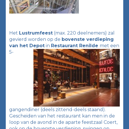
Het
Lustrumfeest
(max. 220 deelnemers) zal
gevierd worden op de
bovenste verdieping
van het Depot
in
Restaurant Renilde
met een
5-
gangendiner (deels zittend-deels staand).
Gescheiden van het restaurant kan men in de
loop van de avond in de aparte feestzaal Coert,
ook op de bovenste verdieping, swingen op