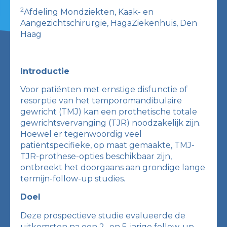
2
Afdeling Mondziekten, Kaak- en
Aangezichtschirurgie, HagaZiekenhuis, Den
Haag
Introductie
Voor patiënten met ernstige disfunctie of
resorptie van het temporomandibulaire
gewricht (TMJ) kan een prothetische totale
gewrichtsvervanging (TJR) noodzakelijk zijn.
Hoewel er tegenwoordig veel
patiëntspecifieke, op maat gemaakte, TMJ-
TJR-prothese-opties beschikbaar zijn,
ontbreekt het doorgaans aan grondige lange
termijn-follow-up studies.
Doel
Deze prospectieve studie evalueerde de
uitkomsten na een 2- en 5-jarige follow-up