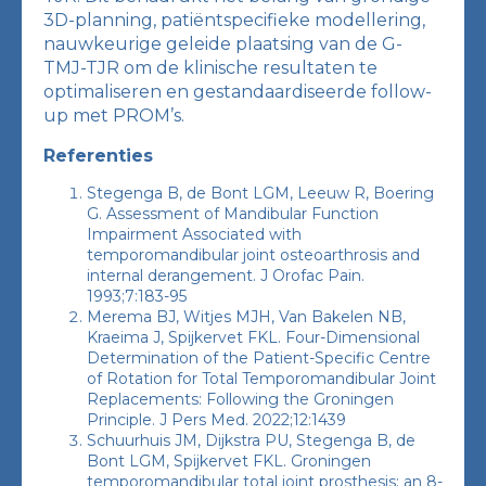
3D-planning, patiëntspecifieke modellering,
nauwkeurige geleide plaatsing van de G-
TMJ-TJR om de klinische resultaten te
optimaliseren en gestandaardiseerde follow-
up met PROM’s.
Referenties
Stegenga B, de Bont LGM, Leeuw R, Boering
G. Assessment of Mandibular Function
Impairment Associated with
temporomandibular joint osteoarthrosis and
internal derangement. J Orofac Pain.
1993;7:183-95
Merema BJ, Witjes MJH, Van Bakelen NB,
Kraeima J, Spijkervet FKL. Four-Dimensional
Determination of the Patient-Specific Centre
of Rotation for Total Temporomandibular Joint
Replacements: Following the Groningen
Principle. J Pers Med. 2022;12:1439
Schuurhuis JM, Dijkstra PU, Stegenga B, de
Bont LGM, Spijkervet FKL. Groningen
temporomandibular total joint prosthesis: an 8-