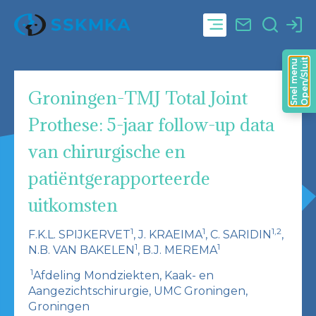
Open/Sluit
Snel menu
Groningen-TMJ Total Joint
Prothese: 5-jaar follow-up data
van chirurgische en
patiëntgerapporteerde
uitkomsten
1
1
1,2
F.K.L. SPIJKERVET
, J. KRAEIMA
, C. SARIDIN
,
1
1
N.B. VAN BAKELEN
, B.J. MEREMA
1
Afdeling Mondziekten, Kaak- en
Aangezichtschirurgie, UMC Groningen,
Groningen