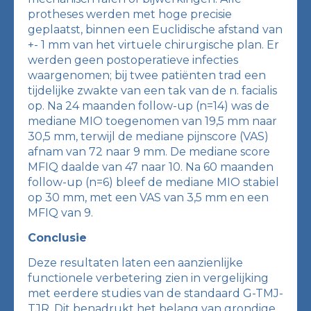
protheses werden met hoge precisie
geplaatst, binnen een Euclidische afstand van
+- 1 mm van het virtuele chirurgische plan. Er
werden geen postoperatieve infecties
waargenomen; bij twee patiënten trad een
tijdelijke zwakte van een tak van de n. facialis
op. Na 24 maanden follow-up (n=14) was de
mediane MIO toegenomen van 19,5 mm naar
30,5 mm, terwijl de mediane pijnscore (VAS)
afnam van 72 naar 9 mm. De mediane score
MFIQ daalde van 47 naar 10. Na 60 maanden
follow-up (n=6) bleef de mediane MIO stabiel
op 30 mm, met een VAS van 3,5 mm en een
MFIQ van 9.
Conclusie
Deze resultaten laten een aanzienlijke
functionele verbetering zien in vergelijking
met eerdere studies van de standaard G-TMJ-
TJR. Dit benadrukt het belang van grondige