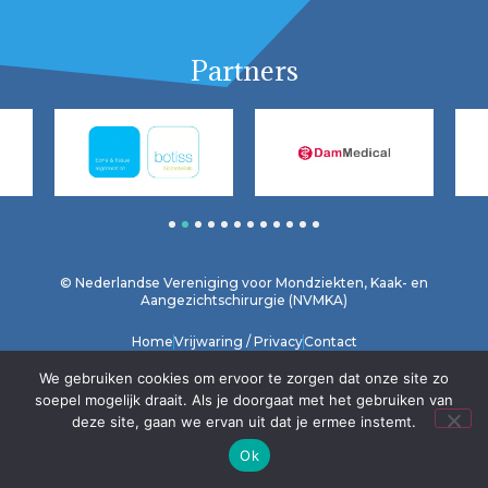
Partners
1
2
3
4
5
6
7
8
9
10
11
12
© Nederlandse Vereniging voor Mondziekten, Kaak- en
Aangezichtschirurgie (NVMKA)
Home
Vrijwaring / Privacy
Contact
We gebruiken cookies om ervoor te zorgen dat onze site zo
soepel mogelijk draait. Als je doorgaat met het gebruiken van
deze site, gaan we ervan uit dat je ermee instemt.
Ok