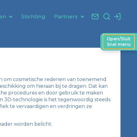
en
Stichting
Partners
Open/Sluit
Snel menu
ijn om cosmetische redenen van toenemend
beschikking om hieraan bij te dragen. Dat kan
etische procedures en door gebruik te maken
an 3D-technologie is het tegenwoordig steeds
fiek te vervaardigen en verdringen ze
nader worden belicht.