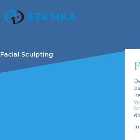
Facial Sculpting
F
De
be
me
va
be
da
In