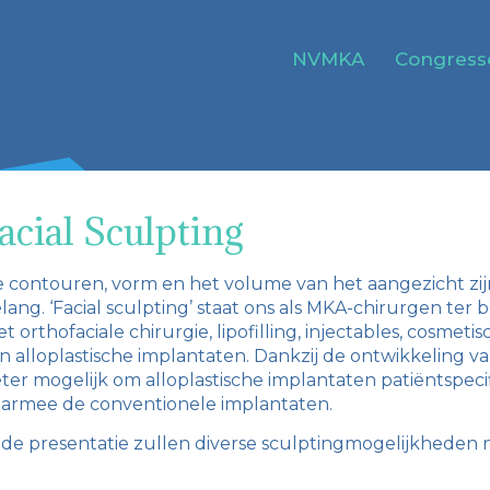
NVMKA
Congress
acial Sculpting
 contouren, vorm en het volume van het aangezicht z
lang. ‘Facial sculpting’ staat ons als MKA-chirurgen ter 
t orthofaciale chirurgie, lipofilling, injectables, cosm
n alloplastische implantaten. Dankzij de ontwikkeling v
ter mogelijk om alloplastische implantaten patiëntspeci
armee de conventionele implantaten.
 de presentatie zullen diverse sculptingmogelijkheden 