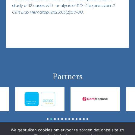
study of 12 cases with analysis of PD-L1 expression.
J
Clin Exp Hematop
. 2023;63(2):90-98.
Partners
1
2
3
4
5
6
7
8
9
10
11
12
We gebruiken cookies om ervoor te zorgen dat onze site zo