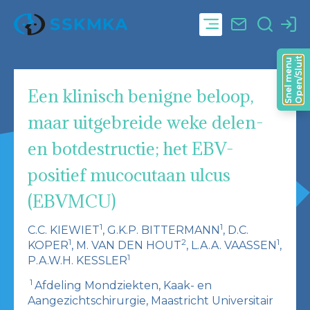
Open/Sluit
Snel menu
Een klinisch benigne beloop,
maar uitgebreide weke delen-
en botdestructie; het EBV-
positief mucocutaan ulcus
(EBVMCU)
1
1
C.C. KIEWIET
, G.K.P. BITTERMANN
, D.C.
1
2
1
KOPER
, M. VAN DEN HOUT
, L.A.A. VAASSEN
,
1
P.A.W.H. KESSLER
1
Afdeling Mondziekten, Kaak- en
Aangezichtschirurgie, Maastricht Universitair