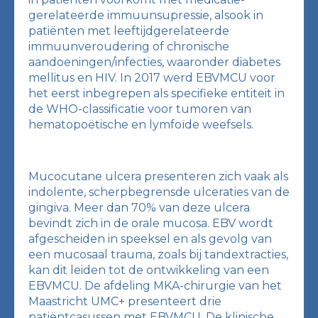
gerelateerde immuunsupressie, alsook in
patiënten met leeftijdgerelateerde
immuunveroudering of chronische
aandoeningen/infecties, waaronder diabetes
mellitus en HIV. In 2017 werd EBVMCU voor
het eerst inbegrepen als specifieke entiteit in
de WHO-classificatie voor tumoren van
hematopoëtische en lymfoïde weefsels.
Mucocutane ulcera presenteren zich vaak als
indolente, scherpbegrensde ulceraties van de
gingiva. Meer dan 70% van deze ulcera
bevindt zich in de orale mucosa. EBV wordt
afgescheiden in speeksel en als gevolg van
een mucosaal trauma, zoals bij tandextracties,
kan dit leiden tot de ontwikkeling van een
EBVMCU. De afdeling MKA-chirurgie van het
Maastricht UMC+ presenteert drie
patiëntcasussen met EBVMCU. De klinische