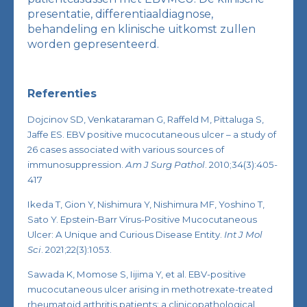
presentatie, differentiaaldiagnose,
behandeling en klinische uitkomst zullen
worden gepresenteerd.
Referenties
Dojcinov SD, Venkataraman G, Raffeld M, Pittaluga S,
Jaffe ES. EBV positive mucocutaneous ulcer – a study of
26 cases associated with various sources of
immunosuppression.
Am J Surg Pathol
. 2010;34(3):405-
417
Ikeda T, Gion Y, Nishimura Y, Nishimura MF, Yoshino T,
Sato Y. Epstein-Barr Virus-Positive Mucocutaneous
Ulcer: A Unique and Curious Disease Entity.
Int J Mol
Sci
. 2021;22(3):1053.
Sawada K, Momose S, Iijima Y, et al. EBV-positive
mucocutaneous ulcer arising in methotrexate-treated
rheumatoid arthritis patients: a clinicopathological